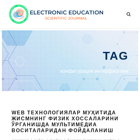
TAG
конфигурация интерфаоллик
WEB ТЕХНОЛОГИЯЛАР МУҲИТИДА
ЖИСМНИНГ ФИЗИК ХОССАЛАРИНИ
ЎРГАНИШДА МУЛЬТИМЕДИА
ВОСИТАЛАРИДАН ФОЙДАЛАНИШ
анимация
/
видео
/
график
/
динамик ўзгарувчан график
/