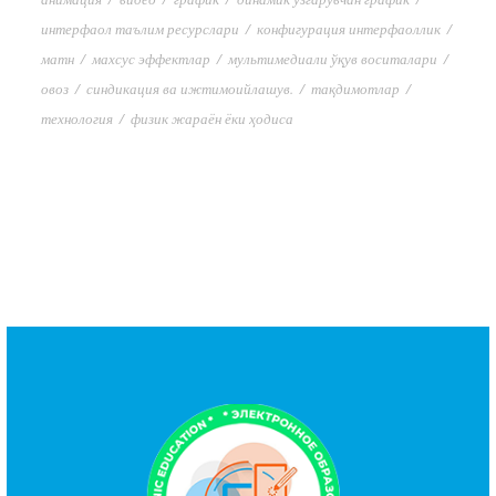
интерфаол таълим ресурслари
/
конфигурация интерфаоллик
/
матн
/
махсус эффектлар
/
мультимедиали ўқув воситалари
/
овоз
/
синдикация ва ижтимоийлашув.
/
тақдимотлар
/
технология
/
физик жараён ёки ҳодиса