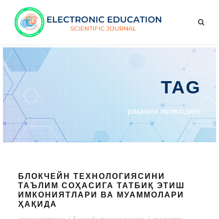
TAG
рақамли иқтисодиёт
БЛОКЧEЙН ТЕХНОЛОГИЯСИНИ
ТАЪЛИМ СОҲАСИГА ТАТБИҚ ЭТИШ
ИМКОНИЯТЛАРИ ВА МУАММОЛАРИ
ҲАҚИДА
ақлли шартнома
/
Блокчейн технологиялари
/
жамиятни