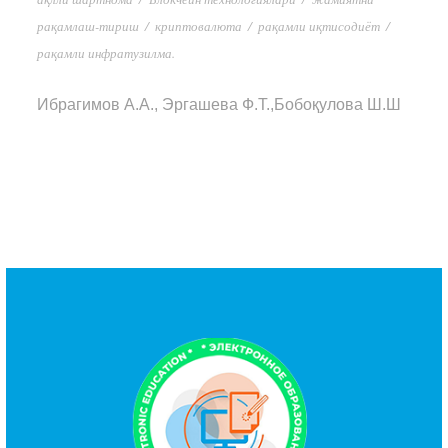
рақамлаш-тириш
/
криптовалюта
/
рақамли иқтисодиёт
/
рақамли инфратузилма.
Ибрагимов А.А., Эргашева Ф.Т.,Бобоқулова Ш.Ш