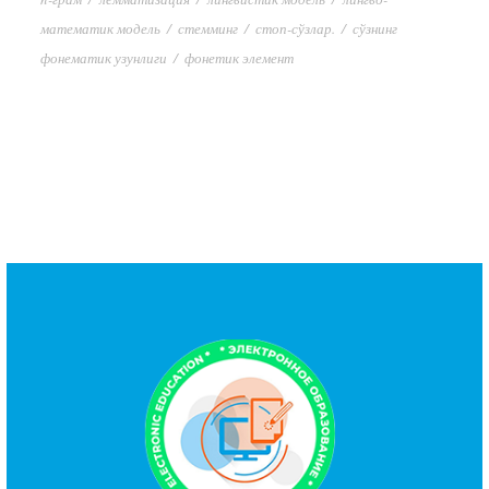
математик модель
/
стемминг
/
стоп-сўзлар.
/
сўзнинг
фонематик узунлиги
/
фонетик элемент