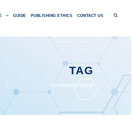
E
GUIDE
PUBLISHING ETHICS
CONTACT US
TAG
масофавий таълим