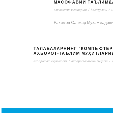
МАСОФАВИЙ ТАЪЛИМД
автоматик текшириш
/
дастурлаш
/
м
Рахимов Санжар Мухаммадов
ТАЛАБАЛАРНИНГ “КОМПЬЮТЕР
АХБОРОТ-ТАЪЛИМ МУҲИТЛАР
ахборот-коммуникасия
/
ахборот-таълим муҳити
/