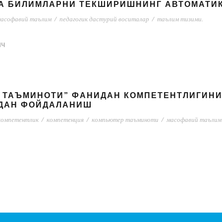
А БИЛИМЛАРНИ ТЕКШИРИШНИНГ АВТОМАТИК
асофавий таълим
/
педагогик дастурий воситалар
/
таълим тизими.
ич
 ТАЪМИНОТИ” ФАНИДАН КОМПЕТЕНТЛИГИН
ИДАН ФОЙДАЛАНИШ
компетентлик
/
компетенция
/
компьютер таъминоти
/
масофавий таълим