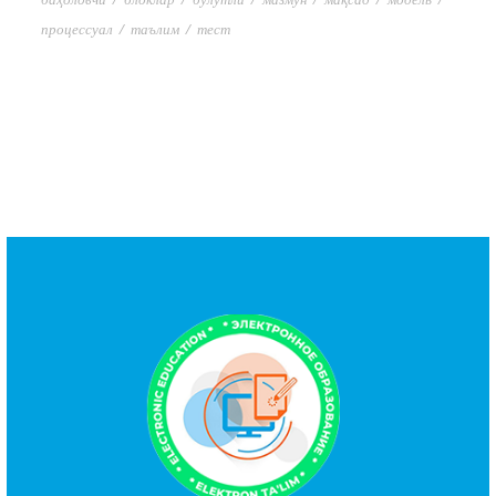
процессуал
/
таълим
/
тест