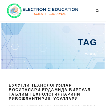
TAG
мақсад
БУЛУТЛИ ТЕХНОЛОГИЯЛАР
ВОСИТАЛАРИ ЁРДАМИДА ВИРТУАЛ
ТАЪЛИМ ТЕХНОЛОГИЯЛАРИНИ
РИВОЖЛАНТИРИШ УСУЛЛАРИ
баҳоловчи
/
блоклар
/
булутли
/
мазмун
/
мақсад
/
модель
/