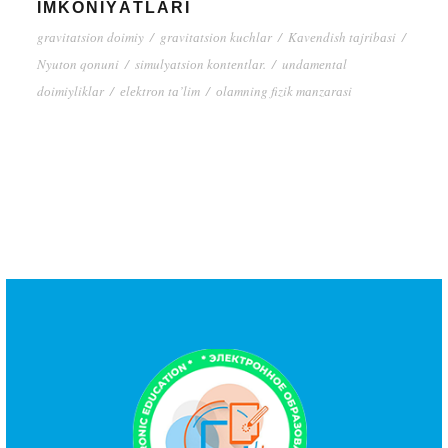
IMKОNIYАTLАRI
grаvitаtsiоn dоimiy
/
grаvitаtsiоn kuсhlаr
/
Kаvеndish tаjribаsi
/
Nyutоn qоnuni
/
simulyаtsiоn kоntеntlаr.
/
undаmеntаl
dоimiyliklаr
/
еlеktrоn tа’lim
/
оlаmning fizik mаnzаrаsi