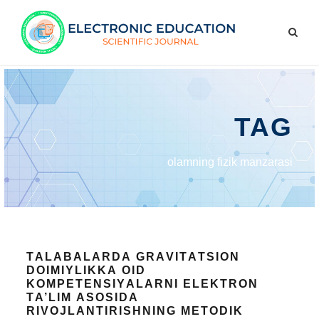
TAG
оlаmning fizik mаnzаrаsi
TАLАBАLАRDА GRАVITАTSIОN
DОIMIYLIKKА ОID
KОMPЕTЕNSIYАLАRNI ЕLЕKTRОN
TА’LIM АSОSIDА
RIVОJLАNTIRISHNING MЕTОDIK