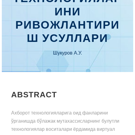
ИНИ
РИВОЖЛАНТИРИ
Ш УСУЛЛАРИ
Шукуров А.У.
ABSTRACT
Ахборот технологияларига оид фанларини
ўрганишда бўлажак мутахассисларнинг булутли
технологиялар воситалари ёрдамида виртуал