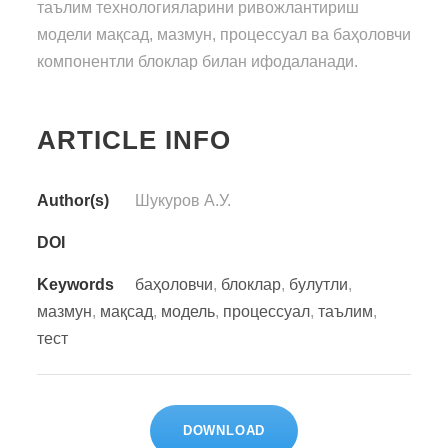
таълим технологияларини ривожлантириш
модели мақсад, мазмун, процессуал ва баҳоловчи
компонентли блоклар билан ифодаланади.
ARTICLE INFO
Author(s)
Шукуров А.У.
DOI
Keywords
баҳоловчи
,
блоклар
,
булутли
,
мазмун
,
мақсад
,
модель
,
процессуал
,
таълим
,
тест
DOWNLOAD