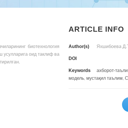
ARTICLE INFO
вчиларининг биотехнология
Author(s)
Яхшибоева Д.Т
ш усулларига оид таклиф ва
DOI
тирилган.
Keywords
ахборот-таъли
модель
,
мустақил таълим
,
С