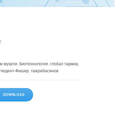
.
м муҳити
,
биотехнология
,
глобал тармоқ
,
тюдент-Фишер
,
тажрибасинов
DOWNLOAD