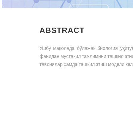
ABSTRACT
Ушбу мақолада бўлажак биология ўқиту
фанидан мустақил таълимини ташкил эти
тавсиялар ҳамда ташкил этиш модели кел