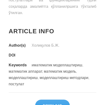
постулатлари ва функцияларининг турли
соҳаларда амалиётга қўлланилршига тўхталиб
ўтилган.
ARTICLE INFO
Author(s)
Холиқулов Б.Ж.
DOI
Keywords
иматематик моделлаштириш
,
математик аппарат
,
математик модель
,
моделлаштириш
,
моделлаштириш методлари
,
постулат