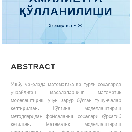
ҚЎЛЛАНИЛИШИ
Холиқулов Б.Ж.
ABSTRACT
Ушбу мақолада математика ва турли соҳаларда
учрайдиган масалаларнинг математик
моделаштириш учун зарур бўлган тушунчалар
келтирилган. Кўпгина моделлаштириш
методларидан фойдаланиш соҳалари кўрсатиб
кетилган. Математик моделлаштириш