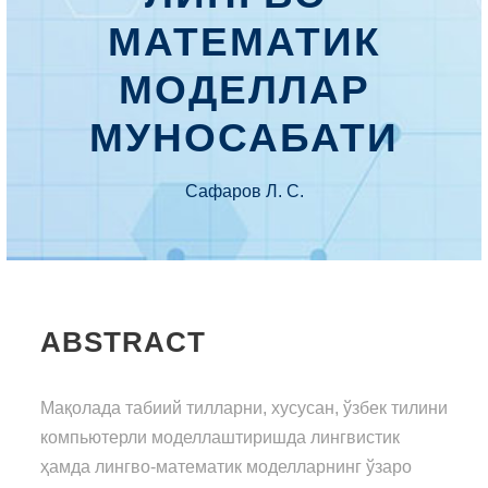
МАТЕМАТИК
МОДЕЛЛАР
МУНОСАБАТИ
Сафаров Л. С.
ABSTRACT
Мақолада табиий тилларни, хусусан, ўзбек тилини
компьютерли моделлаштиришда лингвистик
ҳамда лингво-математик моделларнинг ўзаро