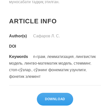
муносабати тадқиқ этилган.
ARTICLE INFO
Author(s)
Сафаров Л. С.
DOI
Keywords
n-грам
,
лемматизация
,
лингвистик
модель
,
лингво-математик модель
,
стемминг
,
стоп-сўзлар.
,
сўзнинг фонематик узунлиги
,
фонетик элемент
DOWNLOAD