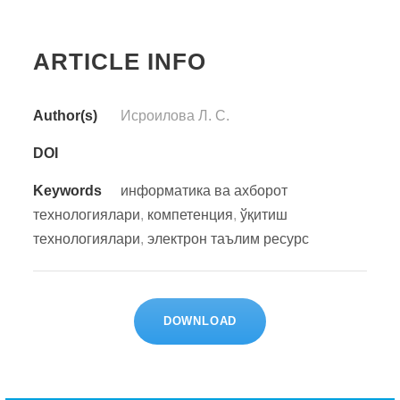
ARTICLE INFO
Author(s)
Исроилова Л. С.
DOI
Keywords
информатика ва ахборот
технологиялари
,
компетенция
,
ўқитиш
технологиялари
,
электрон таълим ресурс
DOWNLOAD