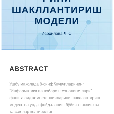
ШАКЛЛАНТИРИШ
МОДЕЛИ
Исроилова Л. С.
ABSTRACT
Ушбу мақолада 8-синф ўқувчиларининг
“Информатика ва ахборот технологиялари”
фанига оид компетенцияларини шакллантириш
модель ва унда фойдаланиш бўйича таклиф ва
тавсиялар келтирилган.