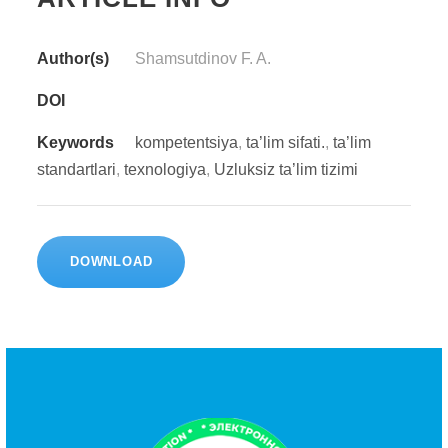
Author(s)
Shamsutdinov F. A.
DOI
Keywords
kompetentsiya
,
ta’lim sifati.
,
ta’lim
standartlari
,
texnologiya
,
Uzluksiz ta’lim tizimi
DOWNLOAD