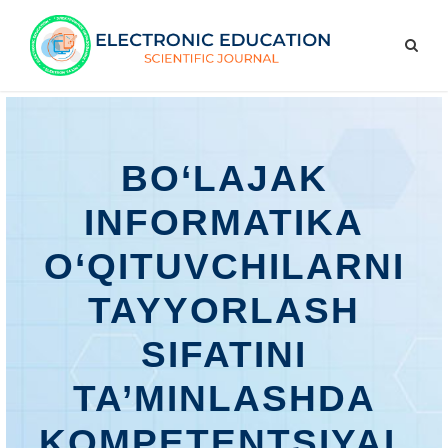
BO‘LAJAK
INFORMATIKA
O‘QITUVCHILARNI
TAYYORLASH
SIFATINI
TA’MINLASHDA
KOMPETENTSIYAL