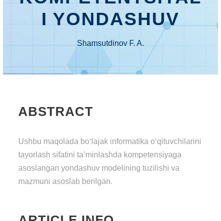
I YONDASHUV
Shamsutdinov F. A.
ABSTRACT
Ushbu maqolada bo‘lajak informatika o‘qituvchilarini
tayorlash sifatini ta’minlashda kompetensiyaga
asoslangan yondashuv modelining tuzilishi va
mazmuni asoslab berilgan.
ARTICLE INFO