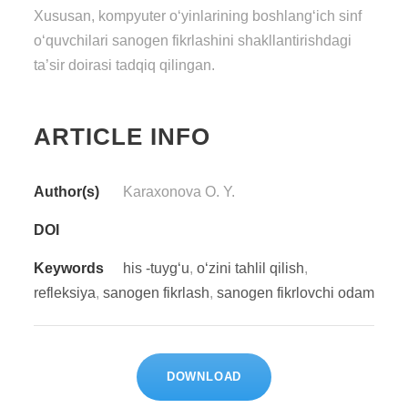
Xususan, kompyuter o‘yinlarining boshlang‘ich sinf
o‘quvchilari sanogen fikrlashini shakllantirishdagi
ta’sir doirasi tadqiq qilingan.
ARTICLE INFO
Author(s)
Karaxonova O. Y.
DOI
Keywords
his -tuyg‘u
,
o‘zini tahlil qilish
,
refleksiya
,
sanogen fikrlash
,
sanogen fikrlovchi odam
DOWNLOAD