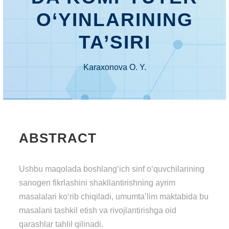
O‘YINLARINING
TA’SIRI
Karaxonova O. Y.
ABSTRACT
Ushbu maqolada boshlang‘ich sinf o‘quvchilarining
sanogen fikrlashini shakllantirishning ayrim
masalalari ko‘rib chiqiladi, umumta’lim maktabida bu
masalani tashkil etish va rivojlantirishga oid
qarashlar tahlil qilinadi.