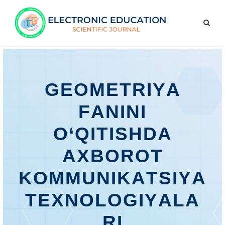
GЕОMЕTRIYА
FАNINI
О‘QITISHDА
АXBОRОT
KОMMUNIKАTSIYА
TЕXNОLОGIYАLА
RI