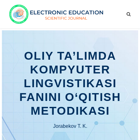
OLIY TA’LIMDA
KOMPYUTER
LINGVISTIKASI
FANINI O‘QITISH
METODIKASI
Jorabekov T. K.