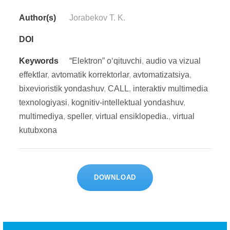
Author(s)
Jorabekov T. K.
DOI
Keywords
“Elektron” o‘qituvchi
,
audio va vizual
effektlar
,
avtomatik korrektorlar
,
avtomatizatsiya
,
bixevioristik yondashuv
,
CALL
,
interaktiv multimedia
texnologiyasi
,
kognitiv-intellektual yondashuv
,
multimediya
,
speller
,
virtual ensiklopedia.
,
virtual
kutubxona
DOWNLOAD