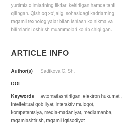
yurtimiz olimlarining fikrlari keltirilgan hamda tahlil
qilingan. Qishloq xo‘jaligi sohasidagi kadrlarning
raqamli texnologiyalar bilan ishlash ko‘nikma va
bilimlarini oshirish muammolari ko‘rib chiqilgan.
ARTICLE INFO
Author(s)
Sadikova G. Sh.
DOI
Keywords
avtomatlashtirilgan
,
elektron hukumat.
,
intellektual qobiliyat
,
interaktiv muloqot
,
kompetentsiya
,
media-madaniyat
,
mediamanba
,
raqamlashtirish
,
raqamli iqtisodiyot