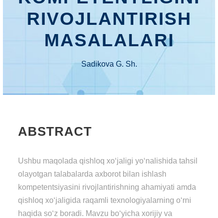
RIVOJLАNTIRISH
MАSАLАLАRI
Sadikova G. Sh.
ABSTRACT
Ushbu maqolada qishloq xo‘jaligi yo‘nalishida tahsil
olayotgan talabalarda axborot bilan ishlash
kompetentsiyasini rivojlantirishning ahamiyati amda
qishloq xo‘jaligida raqamli texnologiyalarning o‘rni
haqida so‘z boradi. Mavzu bo‘yicha xorijiy va