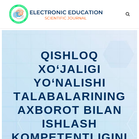
QISHLOQ
XO‘JАLIGI
YO‘NАLISHI
TАLАBАLАRINING
АXBOROT BILАN
ISHLАSH
KOMPETENTLIGINI