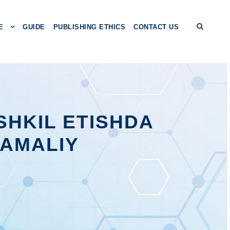
E
GUIDE
PUBLISHING ETHICS
CONTACT US
SHKIL ЕTISHDА
 АMАLIY