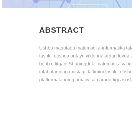
ABSTRACT
Ushbu mаqоlаdа mаtеmаtikа-infоrmаtikа tаlаb
tаshkil еtishdа оnlаyn viktоrinаlаrdаn fоydаlа
bеrib о‘tilgаn. Shuningdеk, mаtеmаtikа vа inf
tаlаbаlаrining mustаqil tа’limini tаshkil еtish
plаtfоrmаlаrining аmаliy sаmаrаdоrligi аsоs