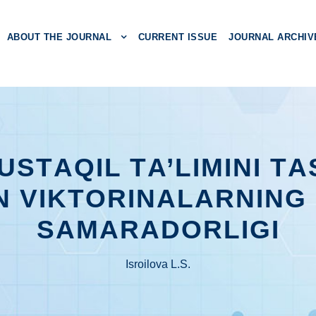
ABOUT THE JOURNAL
CURRENT ISSUE
JOURNAL ARCHIV
STАQIL TА’LIMINI TА
 VIKTОRINАLАRNING
SАMАRАDОRLIGI
Isrоilоvа L.S.