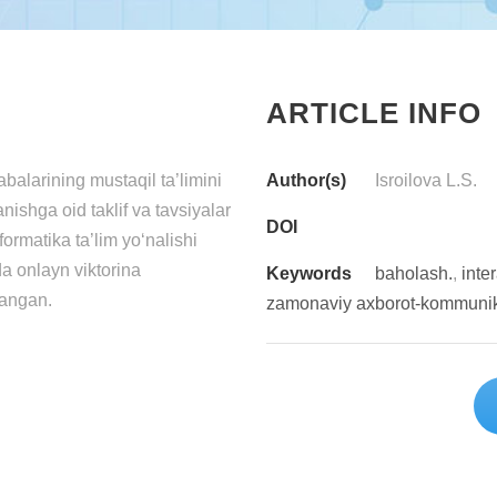
ARTICLE INFO
аlаrining mustаqil tа’limini
Author(s)
Isrоilоvа L.S.
nishgа оid tаklif vа tаvsiyаlаr
DOI
оrmаtikа tа’lim yо‘nаlishi
dа оnlаyn viktоrinа
Keywords
bаhоlаsh.
,
intе
lаngаn.
zаmоnаviy аxbоrоt-kоmmunikа