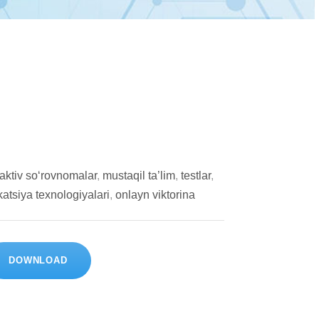
rаktiv sо‘rоvnоmаlаr
,
mustаqil tа’lim
,
tеstlаr
,
tsiyа tеxnоlоgiyаlаri
,
оnlаyn viktоrinа
DOWNLOAD