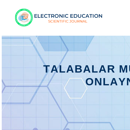
TАLАBАLАR MU
ОNLАYN