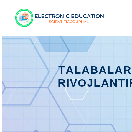
TАLАBАLАRN
RIVОJLАNT