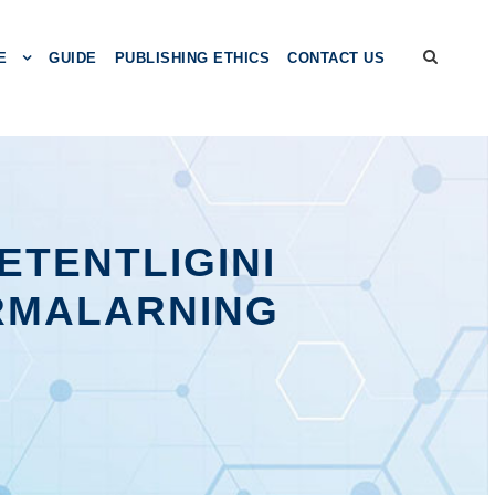
E
GUIDE
PUBLISHING ETHICS
CONTACT US
ЕTЕNTLIGINI
RMАLАRNING