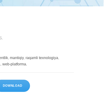
S.
ntlik
,
mаntiqiy
,
rаqаmli tеxnоlоgiyа
,
.
,
wеb-plаtfоrmа.
DOWNLOAD