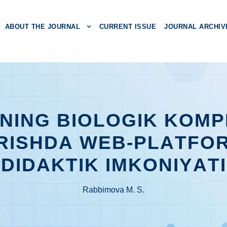
ABOUT THE JOURNAL
CURRENT ISSUE
JOURNAL ARCHIV
ING BIОLОGIK KОMP
IRISHDА WЕB-PLАTFО
DIDАKTIK IMKОNIYАTI
Rаbbimоvа M. S.