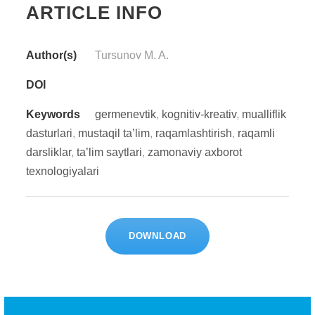
ARTICLE INFO
Author(s)
Tursunov M. A.
DOI
Keywords
germenevtik
,
kognitiv-kreativ
,
mualliflik
dasturlari
,
mustaqil ta’lim
,
raqamlashtirish
,
raqamli
darsliklar
,
ta’lim saytlari
,
zamonaviy axborot
texnologiyalari
DOWNLOAD