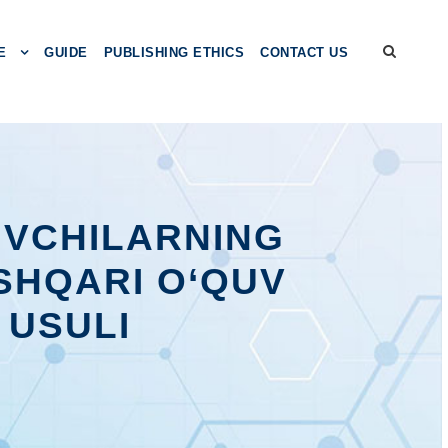
E
GUIDE
PUBLISHING ETHICS
CONTACT US
UVCHILАRNING
SHQАRI О‘QUV
 USULI