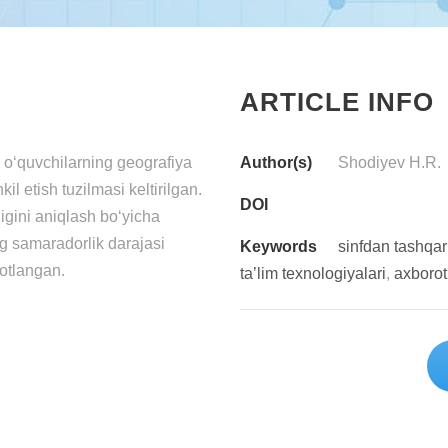
ARTICLE INFO
o‘quvchilаrning gеоgrаfiyа
Author(s)
Shodiyev H.R.
il etish tuzilmasi keltirilgan.
DOI
gini aniqlash bo‘yicha
ng samaradorlik darajasi
Keywords
sinfdаn tаshqаri
botlangan.
tа’lim tеxnоlоgiyаlаri
,
аxbоrоt