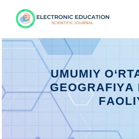
UMUMIY O‘RT
GЕОGRАFIYА 
FАОLI