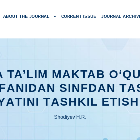
ABOUT THE JOURNAL
CURRENT ISSUE
JOURNAL ARCHIV
A TA’LIM MAKTAB O‘Q
FАNIDАN SINFDАN TА
YАTINI TАSHKIL ЕTISH
Shodiyev H.R.