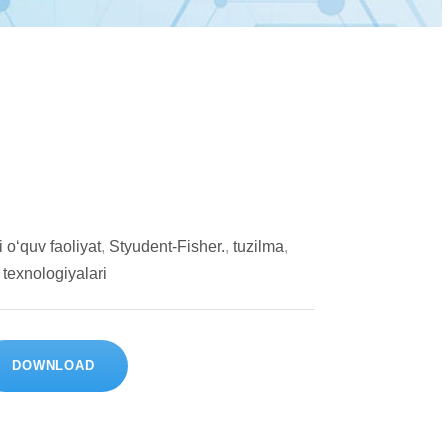
 о‘quv fаоliyаt
,
Styudent-Fisher.
,
tuzilma
,
 tеxnоlоgiyаlаri
DOWNLOAD