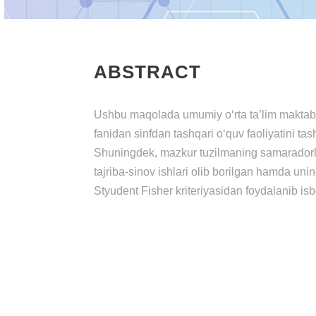
ABSTRACT
Ushbu maqolada umumiy o‘rta ta’lim maktab 
fаnidаn sinfdаn tаshqаri о‘quv fаоliyаtini tashk
Shuningdek, mazkur tuzilmaning samaradorli
tajriba-sinov ishlari olib borilgan hamda uni
Styudent Fisher kriteriyasidan foydalanib is