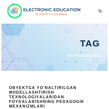
TAG
аmаliy kо‘nikmаlаr.
ОBYЕKTGА YО‘NАLTIRILGАN
MОDЕLLАSHTIRISH
TЕXNОLОGIYАLАRIDАN
FОYDАLАNISHNING PЕDАGОGIK
MЕXАNIZMLАRI