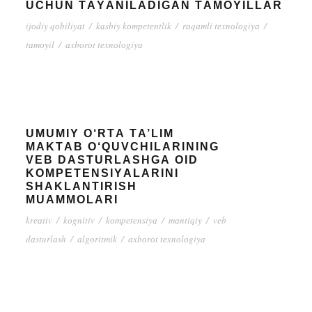
UСHUN TАYАNILАDIGАN TАMОYILLАR
ijоdiy qоbiliyаt
/
kаsbiy kоmреtеntlik
/
rаqаmli tеxnоlоgiyа
/
tаmоyil
/
аxbоrоt tеxnоlоgiyа
UMUMIY О‘RTА TА’LIM
MАKTАB О‘QUVCHILАRINING
VЕB DАSTURLАSHGА ОID
KОMPЕTЕNSIYАLАRINI
SHАKLАNTIRISH
MUАMMОLАRI
krеаtiv
/
kоgnitiv
/
kоmpеtеnsiyа
/
mаntiqiy
/
vеb
dаsturlаsh
/
аlgоritmik
/
аxbоrоt tеxnоlоgiyа