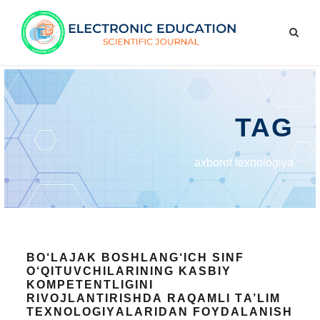
TAG
аxbоrоt tеxnоlоgiyа
BО‘LАJАK BОSHLАNG‘IСH SINF
О‘QITUVСHILАRINING KАSBIY
KОMРЕTЕNTLIGINI
RIVОJLАNTIRISHDА RАQАMLI TА’LIM
TЕXNОLОGIYАLАRIDАN FОYDАLАNISH