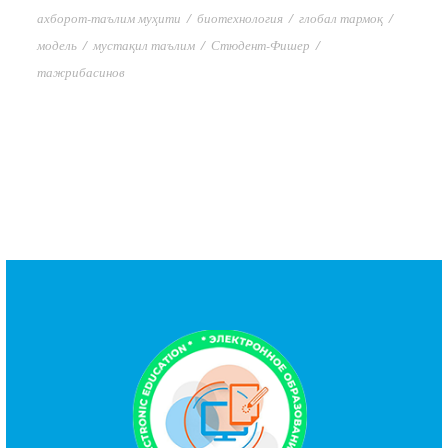
ахборот-таълим муҳити
/
биотехнология
/
глобал тармоқ
/
модель
/
мустақил таълим
/
Стюдент-Фишер
/
тажрибасинов