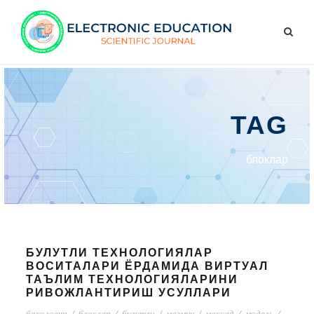
TAG
блоклар
БУЛУТЛИ ТЕХНОЛОГИЯЛАР
ВОСИТАЛАРИ ЁРДАМИДА ВИРТУАЛ
ТАЪЛИМ ТЕХНОЛОГИЯЛАРИНИ
РИВОЖЛАНТИРИШ УСУЛЛАРИ
баҳоловчи
/
блоклар
/
булутли
/
мазмун
/
мақсад
/
модель
/