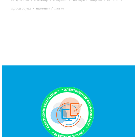
процессуал
/
таълим
/
тест