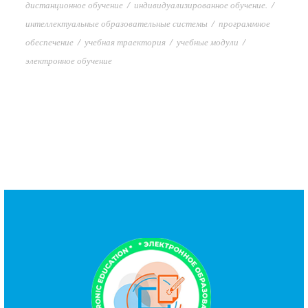
дистанционное обучение
/
индивидуализированное обучение.
/
интеллектуальные образовательные системы
/
программное
обеспечение
/
учебная траектория
/
учебные модули
/
электронное обучение