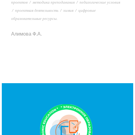
проектов
/
методика преподавания
/
педагогические условия
/
проектная деятельность
/
химия
/
цифровые
образовательные ресурсы.
Алимова Ф.А.