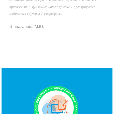
приложения
/
мультимедийное обучение
/
преимущества
мобильного обучения
/
смартфоны.
Эшназарова М.Ю.