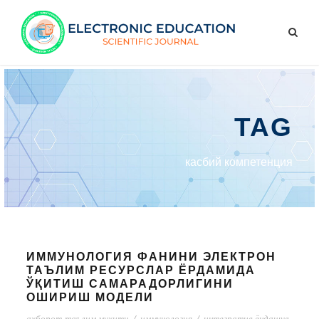
TAG
касбий компетенция
ИММУНОЛОГИЯ ФАНИНИ ЭЛЕКТРОН
ТАЪЛИМ РЕСУРСЛАР ЁРДАМИДА
ЎҚИТИШ САМАРАДОРЛИГИНИ
ОШИРИШ МОДЕЛИ
ахборот-таълим муҳити
/
иммунология
/
интегратив ёндашув