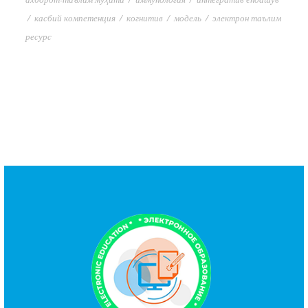
/
касбий компетенция
/
когнитив
/
модель
/
электрон таълим
ресурс