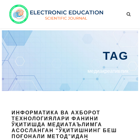
TAG
медиакреативлик
ИНФОРМАТИКА ВА АХБОРОТ
ТЕХНОЛОГИЯЛАРИ ФАНИНИ
ЎҚИТИШДА МЕДИАТАЪЛИМГА
АСОСЛАНГАН “ЎҚИТИШНИНГ БЕШ
ПОҒОНАЛИ МЕТОД”ИДАН