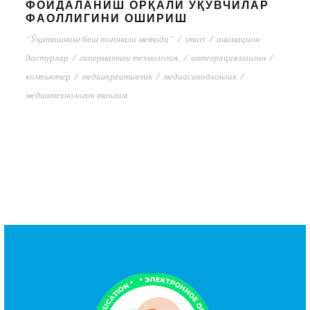
ФОЙДАЛАНИШ ОРҚАЛИ ЎҚУВЧИЛАР
ФАОЛЛИГИНИ ОШИРИШ
“Ўқитишнинг беш поғонали методи”
/
smart
/
анимацион
дастурлар
/
гиперматнли технология.
/
интеграциялашган
/
компьютер
/
медиакреативлик
/
медиасаводхонлик
/
медиатехнологик таълим