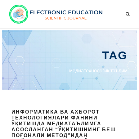
TAG
медиатехнологик таълим
ИНФОРМАТИКА ВА АХБОРОТ
ТЕХНОЛОГИЯЛАРИ ФАНИНИ
ЎҚИТИШДА МЕДИАТАЪЛИМГА
АСОСЛАНГАН “ЎҚИТИШНИНГ БЕШ
ПОҒОНАЛИ МЕТОД”ИДАН