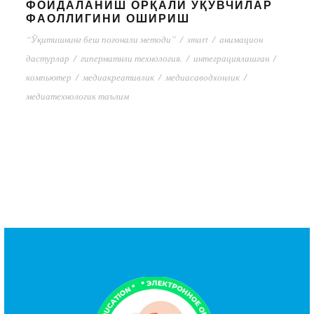
ФОЙДАЛАНИШ ОРҚАЛИ ЎҚУВЧИЛАР
ФАОЛЛИГИНИ ОШИРИШ
“Ўқитишнинг беш поғонали методи”
/
smart
/
анимацион
дастурлар
/
гиперматнли технология.
/
интеграциялашган
/
компьютер
/
медиакреативлик
/
медиасаводхонлик
/
медиатехнологик таълим