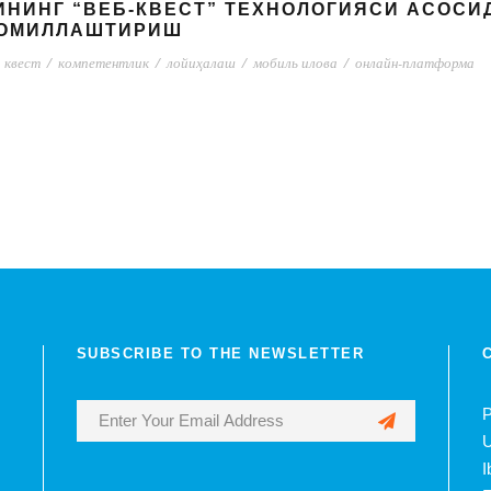
ИНИНГ “ВЕБ-КВЕСТ” ТЕХНОЛОГИЯСИ АСОС
КОМИЛЛАШТИРИШ
квест
/
компетентлик
/
лойиҳалаш
/
мобиль илова
/
онлайн-платформа
SUBSCRIBE TO THE NEWSLETTER
P
U
I