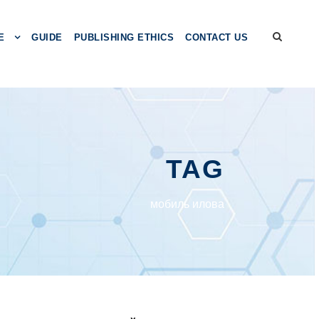
E
GUIDE
PUBLISHING ETHICS
CONTACT US
TAG
мобиль илова