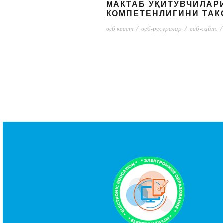
МАКТАБ ЎҚИТУВЧИЛАР
КОМПЕТЕНЛИГИНИ ТА
веб квест
/
веб-ресурслар
/
веб-сайт.
/