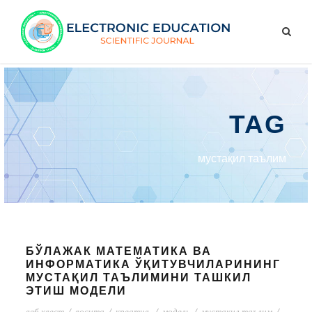
TAG
мустақил таълим
БЎЛАЖАК МАТЕМАТИКА ВА
ИНФОРМАТИКА ЎҚИТУВЧИЛАРИНИНГ
МУСТАҚИЛ ТАЪЛИМИНИ ТАШКИЛ
ЭТИШ МОДЕЛИ
веб квест
/
восита
/
креатив.
/
модель
/
мустақил таълим
/