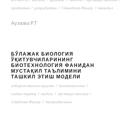
продуктив
/
репрадуктив
/
Стьюдент-Фишер
/
тамойил
Ауэзова Р.Т
БЎЛАЖАК БИОЛОГИЯ
ЎҚИТУВЧИЛАРИНИНГ
БИОТЕХНОЛОГИЯ ФАНИДАН
МУСТАҚИЛ ТАЪЛИМИНИ
ТАШКИЛ ЭТИШ МОДЕЛИ
ахборот-таълим муҳити
/
биотехнология
/
глобал тармоқ
/
модель
/
мустақил таълим
/
Стюдент-Фишер
/
тажрибасинов