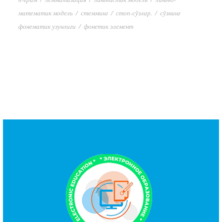
математик модель
/
стемминг
/
стоп-сўзлар.
/
сўзнинг
фонематик узунлиги
/
фонетик элемент