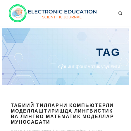
TAG
сўзнинг фонематик узунлиги
ТАБИИЙ ТИЛЛАРНИ КОМПЬЮТЕРЛИ
МОДЕЛЛАШТИРИШДА ЛИНГВИСТИК
ВА ЛИНГВО-МАТЕМАТИК МОДЕЛЛАР
МУНОСАБАТИ
n-грам
/
лемматизация
/
лингвистик модель
/
лингво-