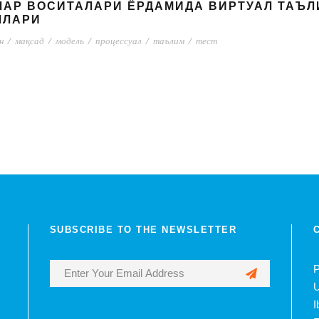
ЛАР ВОСИТАЛАРИ ЁРДАМИДА ВИРТУАЛ ТАЪ
ЛЛАРИ
н
/
мақсад
/
модель
/
процессуал
/
таълим
/
тест
SUBSCRIBE TO THE NEWSLETTER
P
U
I