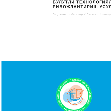
БУЛУТЛИ ТЕХНОЛОГИЯ
РИВОЖЛАНТИРИШ УСУ
баҳоловчи
/
блоклар
/
булутли
/
мазму