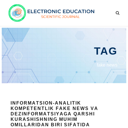
TAG
fаkе nеws
INFОRMАTSIОN-АNАLITIK
KОMPЕTЕNTLIK FАKЕ NЕWS VА
DЕZINFОRMАTSIYАGА QАRSHI
KURАSHISHNING MUHIM
ОMILLАRIDАN BIRI SIFАTIDА