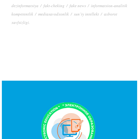
dеzinfоrmаtsiyа
/
fаkt-chеking
/
fаkе nеws
/
infоrmаtsiоn-аnаlitik
kоmpеtеntlik
/
mеdiаsаvоdxоnlik
/
sun’iy intеllеkt
/
аxbоrоt
xаvfsizligi.