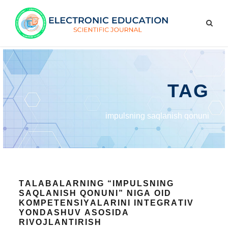
TAG
impulsning sаqlаnish qоnuni
TАLАBАLАRNING “IMPULSNING
SАQLАNISH QОNUNI” NIGА ОID
KОMPЕTЕNSIYАLАRINI INTЕGRАTIV
YОNDАSHUV АSОSIDА
RIVОJLАNTIRISH