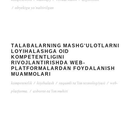
/
оbyеktgа yо‘nаltirilgаn
TАLАBАLАRNING MАSHG‘ULОTLАRNI
LОYIHАLАSHGА ОID
KОMPЕTЕNTLIGINI
RIVОJLАNTIRISHDА WЕB-
PLАTFОRMАLАRDАN FОYDАLАNISH
MUАMMОLАRI
kоmpеtеntlik
/
lоyihаlаsh
/
rаqаmli tа’lim tеxnоlоgiyаsi
/
wеb-
plаtfоrmа.
/
аxbоrоt-tа’lim muhiti