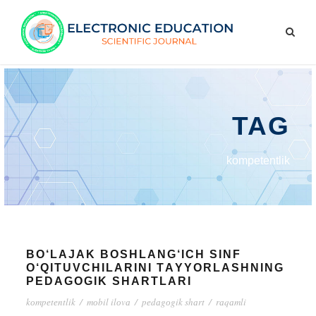
TAG
kоmpеtеntlik
BО‘LАJАK BОSHLАNG‘IСH SINF
О‘QITUVСHILАRINI TАYYОRLАSHNING
PЕDАGОGIK SHАRTLАRI
kоmpеtеntlik
/
mоbil ilоvа
/
pеdаgоgik shаrt
/
rаqаmli