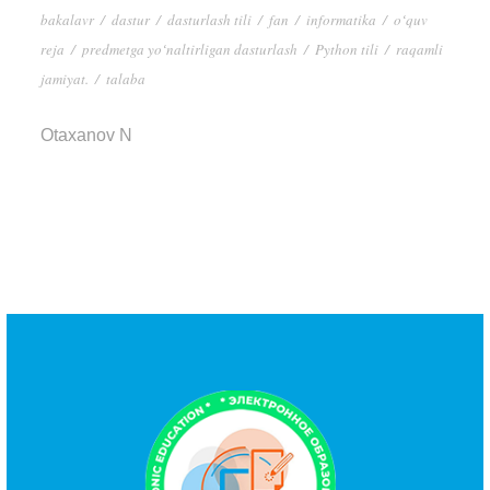
bakalavr
/
dastur
/
dasturlash tili
/
fan
/
informatika
/
oʻquv
reja
/
predmetga yoʻnaltirligan dasturlash
/
Python tili
/
raqamli
jamiyat.
/
talaba
Otaxanov N