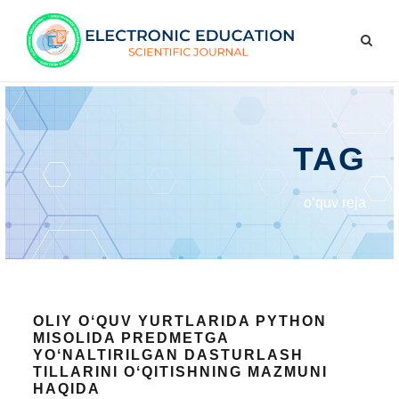
TAG
oʻquv reja
OLIY OʻQUV YURTLARIDA PYTHON
MISOLIDA PREDMETGA
YOʻNALTIRILGAN DASTURLASH
TILLARINI OʻQITISHNING MAZMUNI
HAQIDA