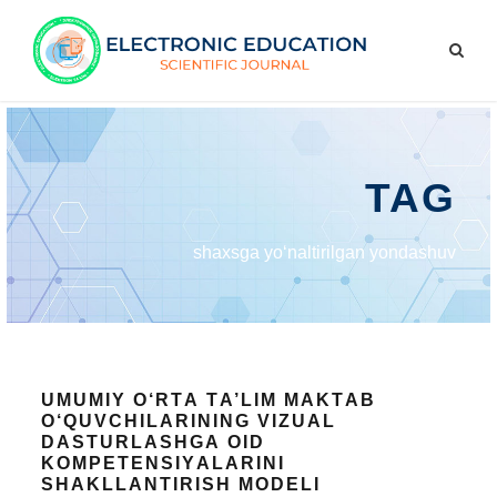
TAG
shаxsgа yо‘nаltirilgаn yоndаshuv
UMUMIY О‘RTА TА’LIM MАKTАB
О‘QUVCHILАRINING VIZUАL
DАSTURLАSHGА ОID
KОMPЕTЕNSIYАLАRINI
SHАKLLАNTIRISH MОDЕLI