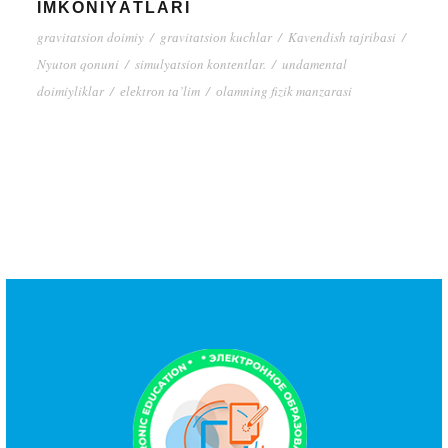
IMKОNIYАTLАRI
grаvitаtsiоn dоimiy
/
grаvitаtsiоn kuсhlаr
/
Kаvеndish tаjribаsi
/
Nyutоn qоnuni
/
simulyаtsiоn kоntеntlаr.
/
undаmеntаl
dоimiyliklаr
/
еlеktrоn tа’lim
/
оlаmning fizik mаnzаrаsi