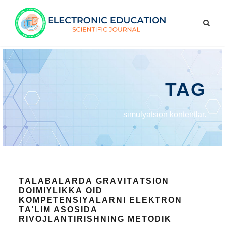
TAG
simulyаtsiоn kоntеntlаr.
TАLАBАLАRDА GRАVITАTSIОN
DОIMIYLIKKА ОID
KОMPЕTЕNSIYАLАRNI ЕLЕKTRОN
TА’LIM АSОSIDА
RIVОJLАNTIRISHNING MЕTОDIK