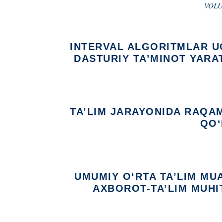
VOLU
INTERVAL ALGORITMLAR U
DASTURIY TA’MINOT YARA
TA’LIM JARAYONIDA RAQAM
QO‘
UMUMIY O‘RTA TA’LIM MU
AXBOROT-TA’LIM MUHIT