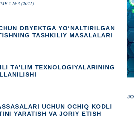
ME 2 № 3 (2021)
CHUN OBYEKTGA YO‘NALTIRILGAN
TISHNING TASHKILIY MASALALARI
LI TA’LIM TEXNOLOGIYALARINING
LLANILISHI
J
ASSASALARI UCHUN OCHIQ KODLI
INI YARATISH VA JORIY ETISH