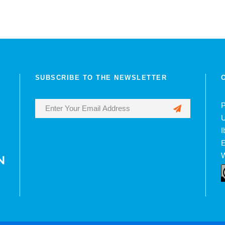
SUBSCRIBE TO THE NEWSLETTER
P
U
I
E
W