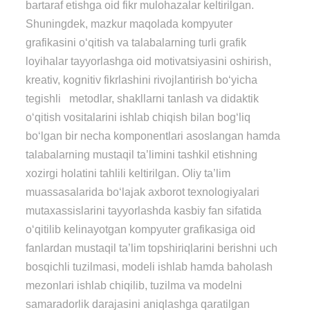
bartaraf etishga oid fikr mulohazalar keltirilgan.
Shuningdek, mazkur maqolada kompyuter
grafikasini o‘qitish va talabalarning turli grafik
loyihalar tayyorlashga oid motivatsiyasini oshirish,
kreativ, kognitiv fikrlashini rivojlantirish bo‘yicha
tegishli metodlar, shakllarni tanlash va didaktik
o‘qitish vositalarini ishlab chiqish bilan bog‘liq
bo‘lgan bir necha komponentlari asoslangan hamda
talabalarning mustaqil ta’limini tashkil etishning
xozirgi holatini tahlili keltirilgan. Oliy ta’lim
muassasalarida bo‘lajak axborot texnologiyalari
mutaxassislarini tayyorlashda kasbiy fan sifatida
o‘qitilib kelinayotgan kompyuter grafikasiga oid
fanlardan mustaqil ta’lim topshiriqlarini berishni uch
bosqichli tuzilmasi, modeli ishlab hamda baholash
mezonlari ishlab chiqilib, tuzilma va modelni
samaradorlik darajasini aniqlashga qaratilgan