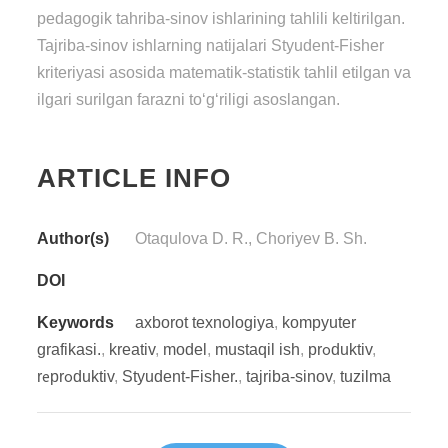
pedagogik tahriba-sinov ishlarining tahlili keltirilgan.
Tajriba-sinov ishlarning natijalari Styudent-Fisher
kriteriyasi asosida matematik-statistik tahlil etilgan va
ilgari surilgan farazni to‘g‘riligi asoslangan.
ARTICLE INFO
Author(s)
Otaqulova D. R., Choriyev B. Sh.
DOI
Keywords
axborot texnologiya
,
kompyuter
grafikasi.
,
kreativ
,
model
,
mustaqil ish
,
prоduktiv
,
rеprоduktiv
,
Styudent-Fisher.
,
tajriba-sinov
,
tuzilma