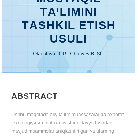
TА’LIMINI
TАSHKIL ЕTISH
USULI
Otaqulova D. R., Choriyev B. Sh.
ABSTRACT
Ushbu maqolada oliy ta’lim muassasalarida axborot
texnologiyalari mutaxasisislarini tayyorlashdagi
mavjud muammolar aniqlashtirilgan va ularning