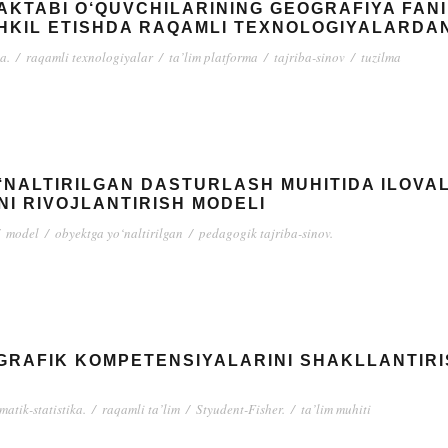
MAKTABI O‘QUVCHILARINING GEOGRAFIYA FA
SHKIL ETISHDA RAQAMLI TEXNOLOGIYALARDA
a.
/
raqamli texnologiyalar
/
ta’lim platforma
/
tajriba-sinov
/
tuzilma
NALTIRILGAN DASTURLASH MUHITIDA ILOVAL
NI RIVOJLANTIRISH MODELI
model
/
obyektga yo‘naltirilgan
/
pedagogik tajriba-sinov.
GRAFIK KOMPETENSIYALARINI SHAKLLANTIRI
atik-statistika.
/
raqamli ta’lim
/
Styudent-Fisher.
/
ta’lim muhiti