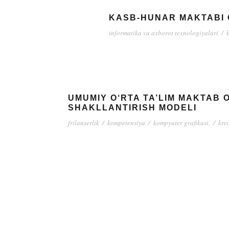
KASB-HUNAR MAKTABI O
informatika va axborot texnologiyalari
/
UMUMIY O‘RTA TA’LIM MAKTAB 
SHAKLLANTIRISH MODELI
frilanserlik
/
kompetensiya
/
kompyuter grafikasi.
/
kre