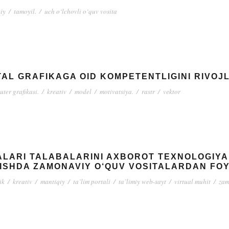
iy
/
tamoyil.
/
uch o‘lchovli o‘quv vosita
AL GRAFIKAGA OID KOMPETENTLIGINI RIVOJL
ter grafikasi.
/
kreativ
/
model
/
motivatsiya.
/
rastr
/
vektor
ALARI TALABALARINI AXBOROT TEXNOLOGIYA
RISHDA ZAMONAVIY O‘QUV VOSITALARDAN FO
ik
/
kreativ
/
mantiqiy
/
ta’lim portali
/
ta’limiy web-sayt
/
virtual muhit
/
zam