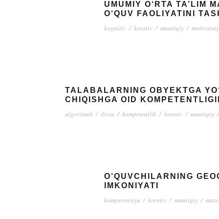
UMUMIY O‘RTA TA’LIM 
O‘QUV FAOLIYATINI TA
kognitiv
/
kreativ
/
mantiqiy
/
motivatsiy
TALABALARNING OBYEKTGA YO‘
CHIQISHGA OID KOMPETENTLIGI
algoritmik
/
ilova
/
kompetentlik
/
kreativ
/
mantiqiy
/
O‘QUVCHILARNING GEO
IMKONIYATI
kompetensiya
/
kreativ
/
mantiqiy
/
matem