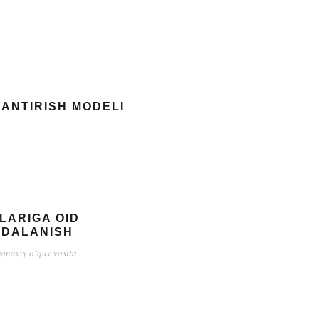
ANTIRISH MODELI
LARIGA OID
YDALANISH
onaviy o‘quv vosita