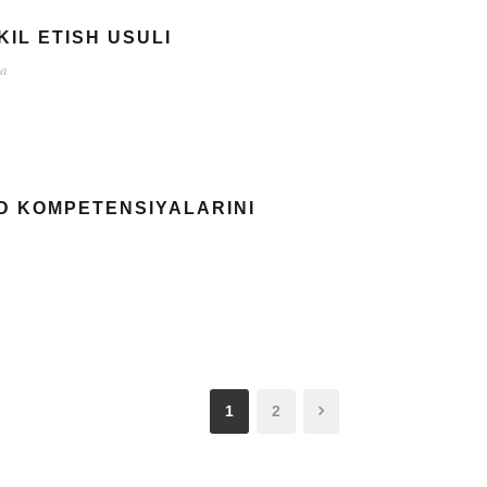
IL ETISH USULI
ma
ID KOMPETENSIYALARINI
1
2