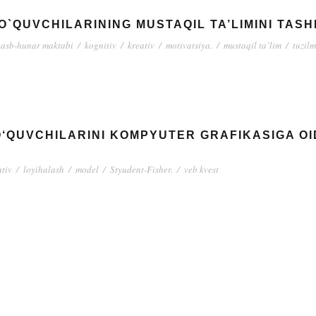
`QUVCHILARINING MUSTAQIL TA’LIMINI TASHK
kasb-hunar maktabi
/
kognitiv
/
kreativ
/
motivatsiya.
/
mustaqil ta’lim
/
tuzil
O‘QUVCHILARINI KOMPYUTER GRAFIKASIGA O
ativ
/
loyihalash
/
model
/
Styudent-Fisher.
/
veb kvest