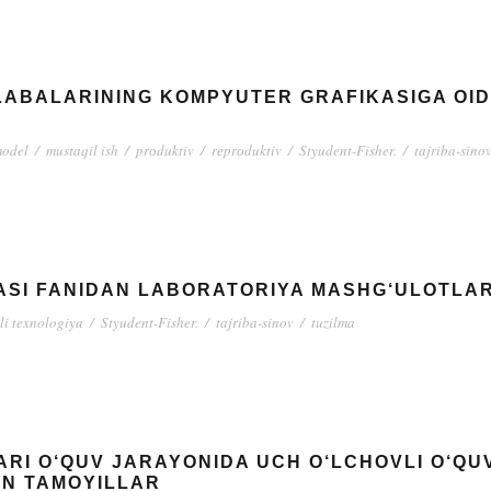
ALABALARINING KOMPYUTER GRAFIKASIGA OI
odel
/
mustaqil ish
/
prоduktiv
/
rеprоduktiv
/
Styudent-Fisher.
/
tajriba-sino
ASI FANIDAN LABORATORIYA MASHG‘ULOTLARI
li texnologiya
/
Styudent-Fisher.
/
tajriba-sinov
/
tuzilma
ARI O‘QUV JARAYONIDA UCH O‘LCHOVLI O‘Q
AN TAMOYILLAR