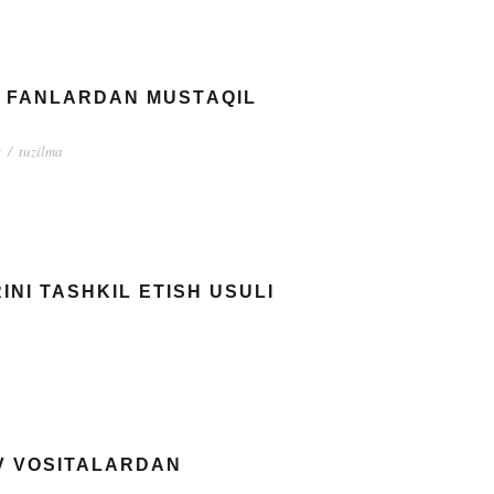
D FANLARDAN MUSTАQIL
v
/
tuzilma
NI TASHKIL ETISH USULI
UV VOSITALARDAN