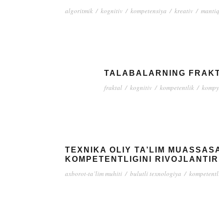
algoritmik
/
kognitiv
/
kompetensiya
/
kreativ
/
mantiq
TALABALARNING FRAKT
fraktal
/
kognitiv
/
kompetentlik
/
kompyu
TEXNIKA OLIY TA’LIM MUASSAS
KOMPETENTLIGINI RIVOJLANTI
axborot-ta’lim muhiti
/
bulutli texnologiya
/
kompetentl