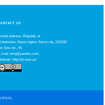
CONTACT US
ostal address: Republic of
zbekistan, Navoi region, Navoi city, 210100
bn Sino str., 45
-mail: eesj@yandex.com,
ebsite: http://el-nspi.uz/
OURNAL