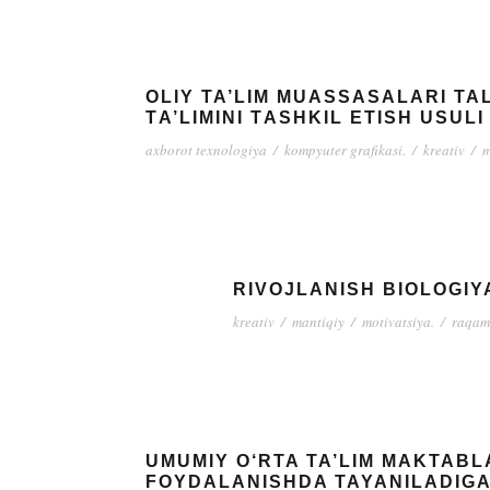
OLIY TA’LIM MUASSASALARI T
TА’LIMINI TАSHKIL ЕTISH USULI
axborot texnologiya
/
kompyuter grafikasi.
/
kreativ
/
m
RIVOJLANISH BIOLOGIY
kreativ
/
mantiqiy
/
motivatsiya.
/
raqam
UMUMIY O‘RTA TA’LIM MAKTABL
FOYDALANISHDA TAYANILADIG