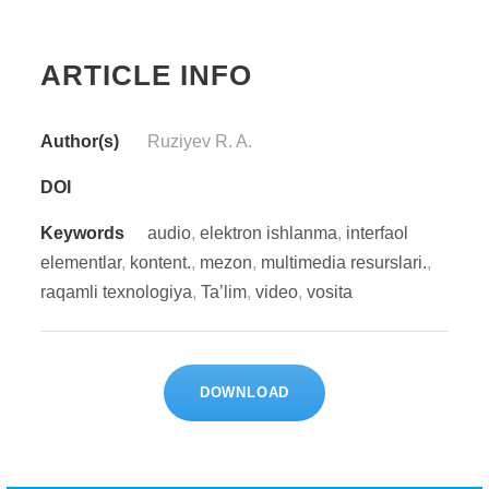
ARTICLE INFO
Author(s)
Ruziyev R. A.
DOI
Keywords
audio
,
elektron ishlanma
,
interfaol
elementlar
,
kontent.
,
mezon
,
multimedia resurslari.
,
raqamli texnologiya
,
Ta’lim
,
video
,
vosita
DOWNLOAD