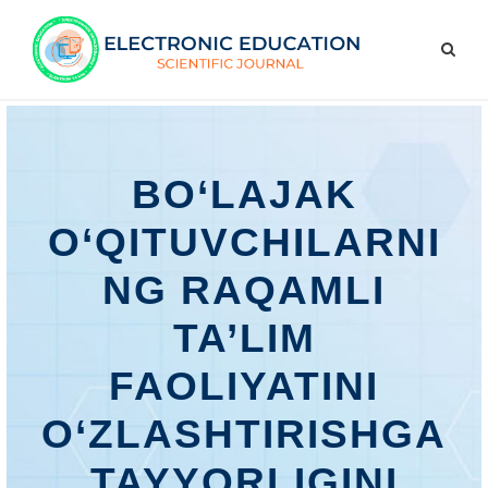
BO‘LAJAK
O‘QITUVCHILARNI
NG RAQAMLI
TA’LIM
FAOLIYATINI
O‘ZLASHTIRISHGA
TAYYORLIGINI