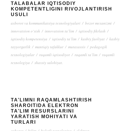
TALABALAR IQTISODIY
KOMPETENTLIGINI RIVOJLANTIRISH
USULI
axborot va kommunikatsiya texnologiyalari
/
bozor mexanizmi
/
innovatsion o‘sish
/
innovatsion ta’lim
/
iqtisodiy fikrlash
/
iqtisodiy kompetensiya
/
iqtisodiy ta’lim
/
kasbiy faoliyat
/
kasbiy
tayyorgarlik
/
mantiqiy tafakkur
/
mutaxassis
/
pedagogik
texnologiyalar
/
raqamli iqtisodiyot
/
raqamli ta’lim
/
raqamli
texnologiya
/
shaxsiy salohiyat.
TA’LIMNI RAQAMLASHTIRISH
SHAROITIDA ELEKTRON
TA’LIM RESURSLARINI
YARATISH MOHIYATI VA
TURLARI
axborot
/
bilim
/
bulutli texnologiya
/
elektron