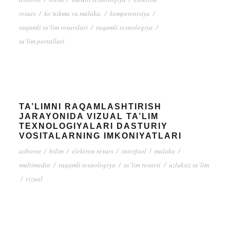
resurs
/
ko‘nikma va malaka.
/
kompetentsiya
/
raqamli ta’lim resurslari
/
raqamli texnologiya
/
ta’lim portallari
TA’LIMNI RAQAMLASHTIRISH
JARAYONIDA VIZUAL TA’LIM
TEXNOLOGIYALARI DASTURIY
VOSITALARNING IMKONIYATLARI
axborot
/
bilim
/
elektron resurs
/
interfaol
/
malaka
/
multimedia
/
raqamli texnologiya
/
ta’lim resursi
/
uzluksiz ta’lim
/
vizual