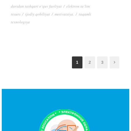
darsdan tashqari o‘quv faoliyat
/
elektron ta’lim
resurs
/
ijodiy qobiliyat
/
motivatsiya.
/
raqamli
texnologiya
1
2
3