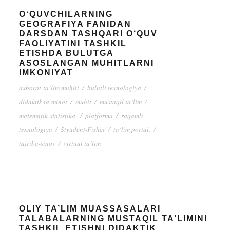
O‘QUVCHILARNING
GEOGRAFIYA FANIDAN
DARSDAN TASHQARI O‘QUV
FAOLIYATINI TASHKIL
ETISHDA BULUTGA
ASOSLANGAN MUHITLARNI
IMKONIYAT
axborot-ta’lim muhiti
/
bulutli texnologiya
/
didaktik ta’minot
/
muhit
/
mustaqil ta’lim
/
mаtеmаtik-stаtistika.
/
platforma
/
raqamli
texnologiya
/
Styudеnt-Fishеr
/
ta‘lim portal.
/
tajriba-sinov
/
virtual ta’lim
OLIY TA’LIM MUASSASALARI
TALABALARNING MUSTAQIL TA’LIMINI
TASHKIL ETISHNI DIDAKTIK