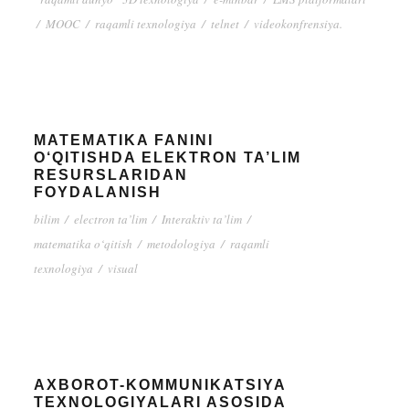
/
MOOC
/
raqamli texnologiya
/
telnet
/
videokonfrensiya.
MATEMATIKA FANINI
O‘QITISHDA ELEKTRON TA’LIM
RESURSLARIDAN
FOYDALANISH
bilim
/
electron ta’lim
/
Interaktiv ta’lim
/
matematika o‘qitish
/
metodologiya
/
raqamli
texnologiya
/
visual
AXBOROT-KOMMUNIKATSIYA
TEXNOLOGIYALARI ASOSIDA