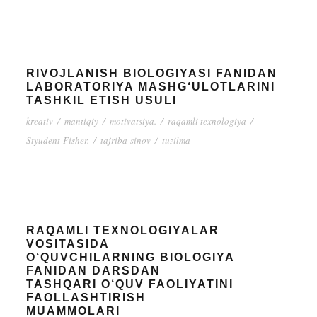
RIVOJLANISH BIOLOGIYASI FANIDAN
LABORATORIYA MASHG‘ULOTLARINI
TASHKIL ETISH USULI
kreativ
/
mantiqiy
/
motivatsiya.
/
raqamli texnologiya
/
Styudent-Fisher.
/
tajriba-sinov
/
tuzilma
RAQAMLI TEXNOLOGIYALAR
VOSITASIDA
O‘QUVCHILARNING BIOLOGIYA
FANIDAN DARSDAN
TASHQARI O‘QUV FAOLIYATINI
FAOLLASHTIRISH
MUAMMOLARI