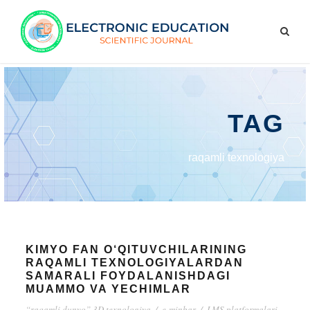
TAG
raqamli texnologiya
KIMYO FAN O‘QITUVCHILARINING
RAQAMLI TEXNOLOGIYALARDAN
SAMARALI FOYDALANISHDAGI
MUAMMO VA YECHIMLAR
“raqamli dunyo” 3D texnologiya
/
e-minbar
/
LMS platformalari