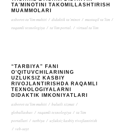
TA’MINOTINI TAKOMILLASHTIRISH
MUAMMOLARI
axborot-ta’lim muhiti
/
didaktik ta’minot
/
mustaqil ta’lim
/
raqamli texnologiya
/
ta‘lim portal.
/
virtual ta’lim
“TARBIYA” FANI
O‘QITUVCHILARINING
UZLUKSIZ KASBIY
RIVOJLANTIRISHDA RAQAMLI
TEXNOLOGIYALARNI
DIDAKTIK IMKONIYATLARI
axborot-ta’lim muhiti
/
bulutli xizmat
/
globallashuv
/
raqamli texnologiya
/
ta’lim
portallari
/
tarbiya
/
uzluksiz kasbiy rivojlantirish
/
veb-sayt