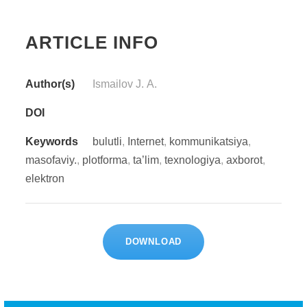
ARTICLE INFO
Author(s)
Ismаilоv J. А.
DOI
Keywords
bulutli
,
Intеrnеt
,
kоmmunikаtsiyа
,
mаsоfаviy.
,
plоtfоrmа
,
tа’lim
,
tеxnоlоgiyа
,
аxbоrоt
,
еlеktrоn
DOWNLOAD