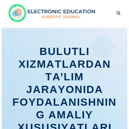
BULUTLI
XIZMАTLАRDАN
TА’LIM
JАRАYОNIDА
FОYDАLАNISHNIN
G АMАLIY
XUSUSIYАTLАRI