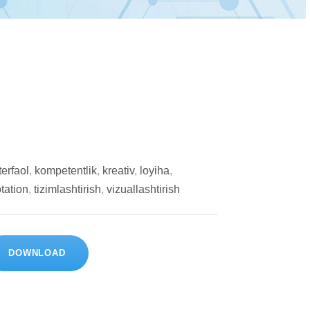
terfaol
,
kompetentlik
,
kreativ
,
loyiha
,
tation
,
tizimlashtirish
,
vizuallashtirish
DOWNLOAD