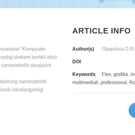
ARTICLE INFO
ssasalari “Kompyuter
Author(s)
Otaqulova D.R.
mashg‘ulotlarni tashkil etish
DOI
g samaradorlik darajasini
Keywords
Flex
,
grafika
,
in
jalarining samaradorlik
multimediali
,
professional
,
Ro
lanib isbotlanganligi