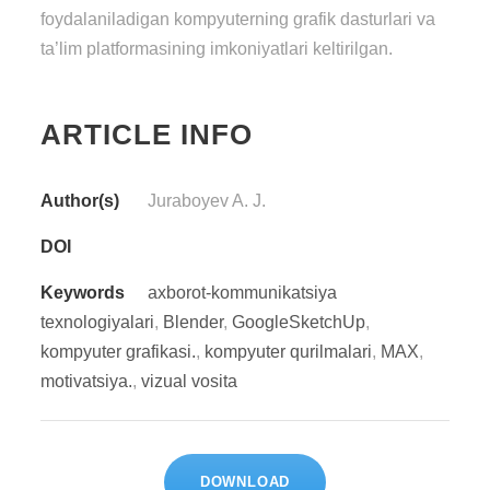
foydalaniladigan kompyuterning grafik dasturlari va
ta’lim platformasining imkoniyatlari keltirilgan.
ARTICLE INFO
Author(s)
Juraboyev A. J.
DOI
Keywords
axborot-kommunikatsiya
texnologiyalari
,
Blender
,
GoogleSketchUp
,
kompyuter grafikasi.
,
kompyuter qurilmalari
,
MAX
,
motivatsiya.
,
vizual vosita
DOWNLOAD