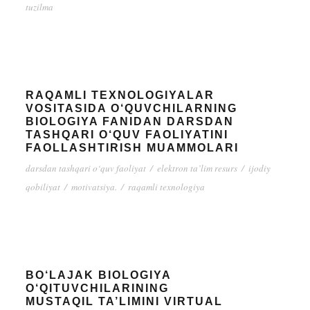
tuzilma
RAQAMLI TEXNOLOGIYALAR
VOSITASIDA O‘QUVCHILARNING
BIOLOGIYA FANIDAN DARSDAN
TASHQARI O‘QUV FAOLIYATINI
FAOLLASHTIRISH MUAMMOLARI
darsdan tashqari o‘quv faoliyat
/
elektron ta’lim resurs
/
ijodiy
qobiliyat
/
motivatsiya.
/
raqamli texnologiya
BO‘LAJAK BIOLOGIYA
O‘QITUVCHILARINING
MUSTAQIL TA’LIMINI VIRTUAL