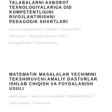
TALABALARNI AXBOROT
TEXNOLOGIYALARIGA OID
KOMPETENTLIGINI
RIVOJLANTIRISHNI
PEDAGOGIK SHARTLARI
axborot texnologiyalari
/
frilanser
/
kompetentlik
/
motivatsiya.
/
pedagogik dasturiy vosita.
/
pedagogik shart
/
Styudent-Fisher.
MATEMATIK MASALALAR YECHIMINI
TEKSHIRUVCHI AMALIY DASTURLAR
ISHLAB CHIQISH VA FOYDALANISH
USULI
amaliy dastur
/
axborot texnologiyalari
/
Borland Delphi7
/
ijodiy qobiliyat
/
motivatsiya.