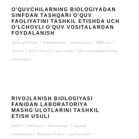
O‘QUVCHILARNING BIOLOGIYADAN
SINFDAN TASHQARI O‘QUV
FAOLIYATINI TASHKIL ETISHDA UCH
O‘LCHOVLI O‘QUV VOSITALARDAN
FOYDALANISH
ijodiy qobiliyat
/
kompetensiya
/
motivatsiya.
/
PIZA test
/
tuzilma
/
uch o‘lchovli o‘quv vosita
/
xborot-kommunikatsiya
texnologiya
RIVOJLANISH BIOLOGIYASI
FANIDAN LABORATORIYA
MASHG‘ULOTLARINI TASHKIL
ETISH USULI
kreativ
/
mantiqiy
/
motivatsiya.
/
raqamli
texnologiya
/
Styudent-Fisher.
/
tajriba-sinov
/