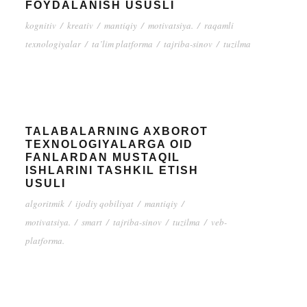
FOYDALANISH USUSLI
kognitiv
/
kreativ
/
mantiqiy
/
motivatsiya.
/
raqamli
texnologiyalar
/
ta’lim platforma
/
tajriba-sinov
/
tuzilma
TALABALARNING AXBOROT
TEXNOLOGIYALARGA OID
FANLARDAN MUSTAQIL
ISHLARINI TASHKIL ETISH
USULI
algoritmik
/
ijodiy qobiliyat
/
mantiqiy
/
motivatsiya.
/
smart
/
tajriba-sinov
/
tuzilma
/
veb-
platforma.