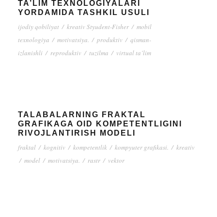
TA’LIM TEXNOLOGIYALARI
YORDAMIDA TASHKIL USULI
ijodiy qobiliyat
/
kreativ Styudent-Fisher
/
mobil
texnologiya
/
motivatsiya.
/
produktiv
/
qisman-
izlanishli
/
reproduktiv
/
tuzilma
/
virtual ta’lim
TALABALARNING FRAKTAL
GRAFIKAGA OID KOMPETENTLIGINI
RIVOJLANTIRISH MODELI
fraktal
/
kognitiv
/
kompetentlik
/
kompyuter grafikasi.
/
kreativ
/
model
/
motivatsiya.
/
rastr
/
vektor