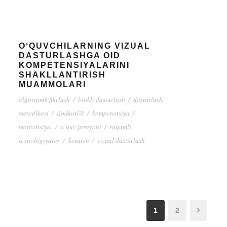
O‘QUVCHILARNING VIZUAL
DASTURLASHGA OID
KOMPETENSIYALARINI
SHAKLLANTIRISH
MUAMMOLARI
algoritmik fikrlash
/
blokli dasturlash
/
dasturlash
metodikasi
/
ijodkorlik
/
kompetensiya
/
motivatsiya.
/
o‘quv jarayoni
/
raqamli
texnologiyalar
/
Scratch
/
vizual dasturlash
1
2