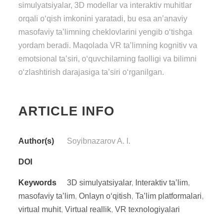
simulyatsiyalar, 3D modellar va interaktiv muhitlar
orqali o‘qish imkonini yaratadi, bu esa an’anaviy
masofaviy ta’limning cheklovlarini yengib o‘tishga
yordam beradi. Maqolada VR ta’limning kognitiv va
emotsional ta’siri, o‘quvchilarning faolligi va bilimni
o‘zlashtirish darajasiga ta’siri o‘rganilgan.
ARTICLE INFO
Author(s)
Soyibnazarov A. I.
DOI
Keywords
3D simulyatsiyalar
,
Interaktiv ta’lim
,
masofaviy ta’lim
,
Onlayn o‘qitish
,
Ta’lim platformalari
,
virtual muhit
,
Virtual reallik
,
VR texnologiyalari